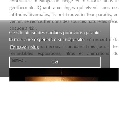
contrastés, mélange de neige et de forte activité
géothermale. Quant aux singes qui vivent sous ces
latitudes hivernales, ils ont trouvé ici leur paradis, en
venant se réchauffer dans des sources naturelles d’eau
chaude à 42°.
Ce site utilise des cookies pour vous garantir
Partez à la découverte de ce spectacle étonnant de la
la meilleure expérience sur notre site.
nature, et venez découvrir pendant trois jours, les
En savoir plus
formidables expositions, films et animations du
Festival.
Ok!