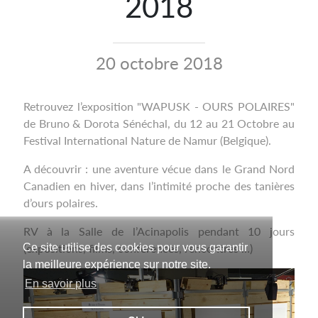
2018
20 octobre 2018
Retrouvez l’exposition "WAPUSK - OURS POLAIRES"
de Bruno & Dorota Sénéchal, du 12 au 21 Octobre au
Festival International Nature de Namur (Belgique).
A découvrir : une aventure vécue dans le Grand Nord
Canadien en hiver, dans l’intimité proche des tanières
d’ours polaires.
RV à la Salle de l’Acinapolis pendant 10 jours
(expositions, films, conférences, rencontres …)
Ce site utilise des cookies pour vous garantir
la meilleure expérience sur notre site.
En savoir plus