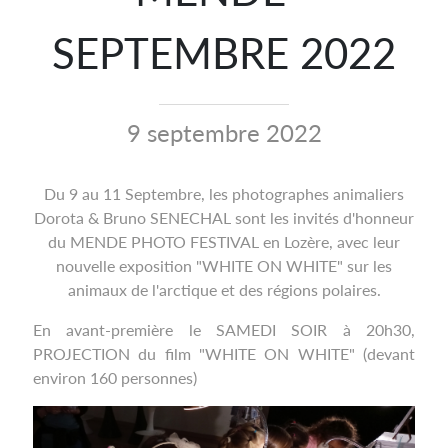
SEPTEMBRE 2022
9 septembre 2022
Du 9 au 11 Septembre, les photographes animaliers
Dorota & Bruno SENECHAL sont les invités d'honneur
du MENDE PHOTO FESTIVAL en Lozère, avec leur
nouvelle exposition "WHITE ON WHITE" sur les
animaux de l'arctique et des régions polaires.
En avant-première le SAMEDI SOIR à 20h30,
PROJECTION du film "WHITE ON WHITE" (devant
environ 160 personnes)