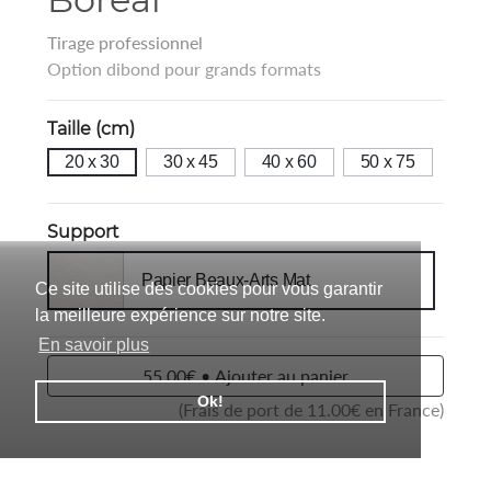
Tirage professionnel
Option dibond pour grands formats
Taille (cm)
20 x 30
30 x 45
40 x 60
50 x 75
Support
Papier Beaux-Arts Mat
Ce site utilise des cookies pour vous garantir
la meilleure expérience sur notre site.
En savoir plus
55.00€ • Ajouter au panier
Ok!
(Frais de port de
11.00
€ en France)