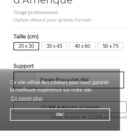
Tirage professionnel
Option dibond pour grands formats
Taille (cm)
20 x 30
30 x 45
40 x 60
50 x 75
Support
Papier Beaux-Arts Mat
Ce site utilise des cookies pour vous garantir
la meilleure expérience sur notre site.
En savoir plus
55.00€ • Ajouter au panier
Ok!
(Frais de port de
11.00
€ en France)