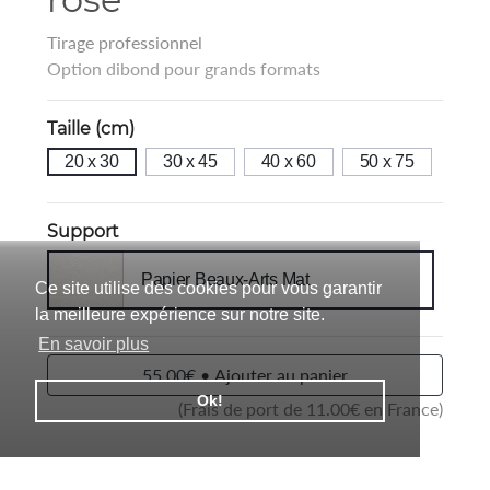
Tirage professionnel
Option dibond pour grands formats
Taille (cm)
20 x 30
30 x 45
40 x 60
50 x 75
Support
Papier Beaux-Arts Mat
Ce site utilise des cookies pour vous garantir
la meilleure expérience sur notre site.
En savoir plus
55.00€ • Ajouter au panier
Ok!
(Frais de port de
11.00
€ en France)