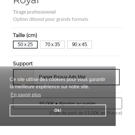
Tirage professionnel
Option dibond pour grands formats
Taille (cm)
50 x 25
70 x 35
90 x 45
Support
Papier Beaux-Arts Mat
Ce site utilise des cookies pour vous garantir
la meilleure expérience sur notre site.
En savoir plus
95.00€ • Ajouter au panier
Ok!
(Frais de port de
11.00
€ en France)