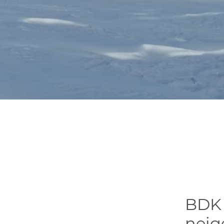
BDK 
neig