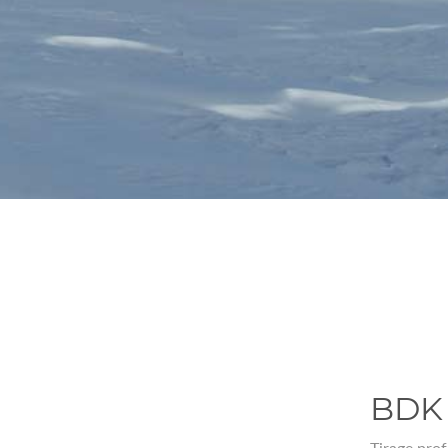
BDK 
Tirage prof