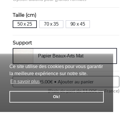
Taille (cm)
50 x 25
70 x 35
90 x 45
Support
Papier Beaux-Arts Mat
Ce site utilise des cookies pour vous garantir
la meilleure expérience sur notre site.
95.00€ • Ajouter au panier
En savoir plus
(Frais de port de
11.00
€ en France)
Ok!