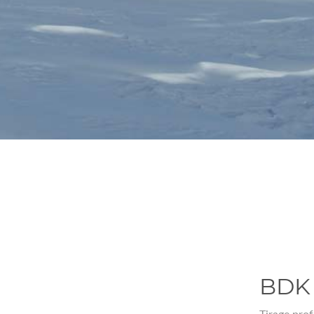
BDK 
Tirage prof