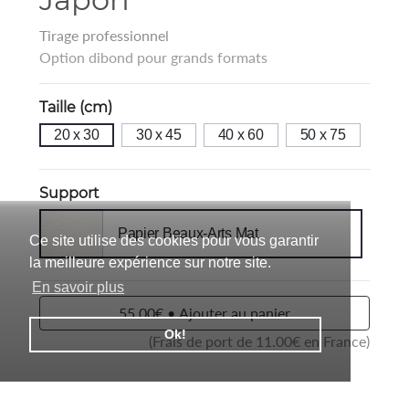
Tirage professionnel
Option dibond pour grands formats
Taille (cm)
20 x 30
30 x 45
40 x 60
50 x 75
Support
Papier Beaux-Arts Mat
Ce site utilise des cookies pour vous garantir
la meilleure expérience sur notre site.
En savoir plus
55.00€ • Ajouter au panier
Ok!
(Frais de port de
11.00
€ en France)